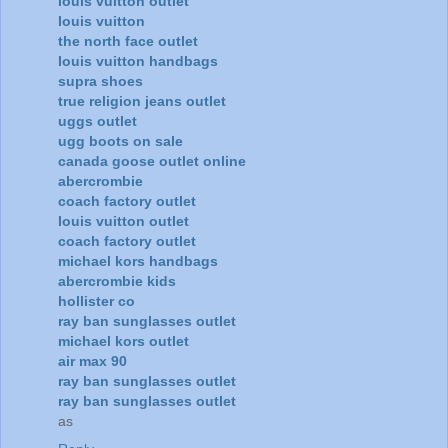
louis vuitton outlet
louis vuitton
the north face outlet
louis vuitton handbags
supra shoes
true religion jeans outlet
uggs outlet
ugg boots on sale
canada goose outlet online
abercrombie
coach factory outlet
louis vuitton outlet
coach factory outlet
michael kors handbags
abercrombie kids
hollister co
ray ban sunglasses outlet
michael kors outlet
air max 90
ray ban sunglasses outlet
ray ban sunglasses outlet
as