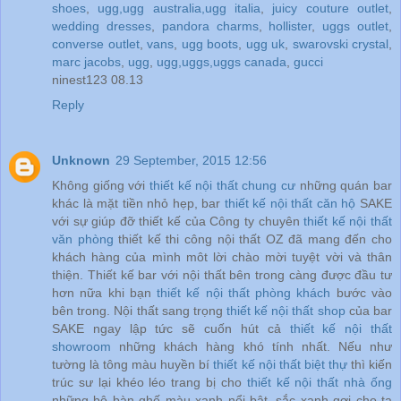
shoes
,
ugg,ugg australia,ugg italia
,
juicy couture outlet
,
wedding dresses
,
pandora charms
,
hollister
,
uggs outlet
,
converse outlet
,
vans
,
ugg boots
,
ugg uk
,
swarovski crystal
,
marc jacobs
,
ugg
,
ugg,uggs,uggs canada
,
gucci
ninest123 08.13
Reply
Unknown
29 September, 2015 12:56
Không giống với
thiết kế nội thất chung cư
những quán bar
khác là mặt tiền nhỏ hẹp, bar
thiết kế nội thất căn hộ
SAKE
với sự giúp đỡ thiết kế của Công ty chuyên
thiết kế nội thất
văn phòng
thiết kế thi công nội thất OZ đã mang đến cho
khách hàng của mình môt lời chào mời tuyệt vời và thân
thiện. Thiết kế bar với nội thất bên trong càng được đầu tư
hơn nữa khi bạn
thiết kế nội thất phòng khách
bước vào
bên trong. Nội thất sang trọng
thiết kế nội thất shop
của bar
SAKE ngay lập tức sẽ cuốn hút cả
thiết kế nội thất
showroom
những khách hàng khó tính nhất. Nếu như
tường là tông màu huyền bí
thiết kế nội thất biệt thự
thì kiến
trúc sư lại khéo léo trang bị cho
thiết kế nội thất nhà ống
những bộ bàn ghế màu xanh nổi bật, sắc xanh gợi cho ta