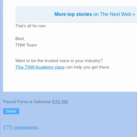
More top stories
on The Next Web »
That's all for now.
Best,
TNW Team
Want to be the trusted voice in your industry?
This TNW Academy class
can help you get there.
Pascal Fares
à l'adresse
9:01 AM
Share
175 comments: