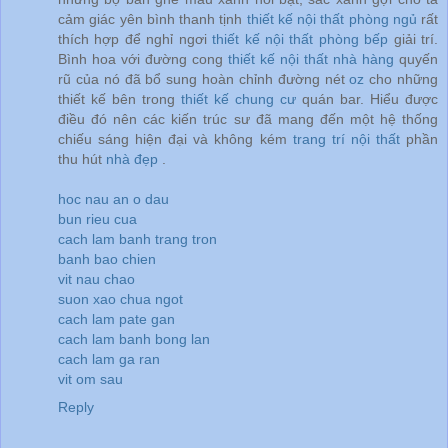
cảm giác yên bình thanh tịnh
thiết kế nội thất phòng ngủ
rất
thích hợp để nghỉ ngơi
thiết kế nội thất phòng bếp
giải trí.
Bình hoa với đường cong
thiết kế nội thất nhà hàng
quyến
rũ của nó đã bổ sung hoàn chỉnh đường nét
oz
cho những
thiết kế bên trong
thiết kế chung cư
quán bar. Hiểu được
điều đó nên các kiến trúc sư đã mang đến một hệ thống
chiếu sáng hiện đại và không kém
trang trí nội thất
phần
thu hút
nhà đẹp
.
hoc nau an o dau
bun rieu cua
cach lam banh trang tron
banh bao chien
vit nau chao
suon xao chua ngot
cach lam pate gan
cach lam banh bong lan
cach lam ga ran
vit om sau
Reply