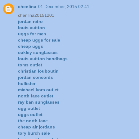
chenlina
01 December, 2015 02:41
chenlina20151201
jordan retro
louis vuitton
uggs for men
cheap uggs for sale
cheap uggs
oakley sunglasses
louis vuitton handbags
toms outlet
christian louboutin
jordan concords
hollister
michael kors outlet
north face outlet
ray ban sunglasses
ugg outlet
uggs outlet
the north face
cheap air jordans
tory burch sale