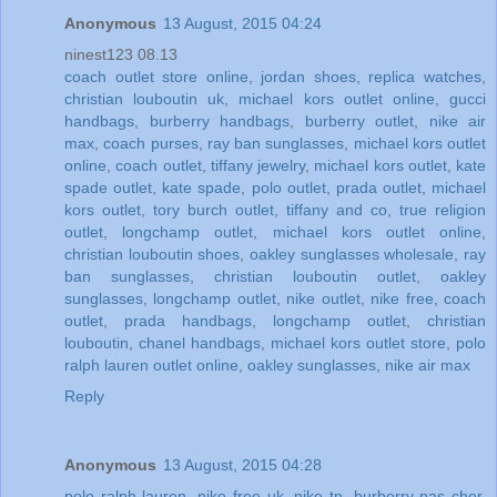
Anonymous
13 August, 2015 04:24
ninest123 08.13
coach outlet store online
,
jordan shoes
,
replica watches
,
christian louboutin uk
,
michael kors outlet online
,
gucci
handbags
,
burberry handbags
,
burberry outlet
,
nike air
max
,
coach purses
,
ray ban sunglasses
,
michael kors outlet
online
,
coach outlet
,
tiffany jewelry
,
michael kors outlet
,
kate
spade outlet
,
kate spade
,
polo outlet
,
prada outlet
,
michael
kors outlet
,
tory burch outlet
,
tiffany and co
,
true religion
outlet
,
longchamp outlet
,
michael kors outlet online
,
christian louboutin shoes
,
oakley sunglasses wholesale
,
ray
ban sunglasses
,
christian louboutin outlet
,
oakley
sunglasses
,
longchamp outlet
,
nike outlet
,
nike free
,
coach
outlet
,
prada handbags
,
longchamp outlet
,
christian
louboutin
,
chanel handbags
,
michael kors outlet store
,
polo
ralph lauren outlet online
,
oakley sunglasses
,
nike air max
Reply
Anonymous
13 August, 2015 04:28
polo ralph lauren
,
nike free uk
,
nike tn
,
burberry pas cher
,