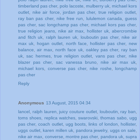
timberland pas cher
,
polo lacoste
,
mulberry uk
,
michael kors
outlet
,
nike air force
,
jordan pas cher
,
true religion outlet
,
ray ban pas cher
,
nike free run
,
lululemon canada
,
guess
pas cher
,
sac longchamp pas cher
,
michael kors pas cher
,
true religion jeans
,
nike air max
,
hollister uk
,
abercrombie
and fitch uk
,
ralph lauren uk
,
louboutin pas cher
,
nike air
max uk
,
hogan outlet
,
north face
,
hollister pas cher
,
new
balance
,
air max
,
north face uk
,
oakley pas cher
,
ray ban
uk
,
sac hermes
,
true religion outlet
,
vans pas cher
,
nike
blazer pas cher
,
sac vanessa bruno
,
nike air max uk
,
michael kors
,
converse pas cher
,
nike roshe
,
longchamp
pas cher
Reply
Anonymous
13 August, 2015 04:34
lancel
,
ralph lauren
,
juicy couture outlet
,
louboutin
,
ray ban
,
toms shoes
,
replica watches
,
swarovski
,
thomas sabo
,
ugg
pas cher
,
coach outlet
,
ugg boots
,
links of london
,
hollister
,
uggs outlet
,
karen millen uk
,
pandora jewelry
,
uggs on sale
,
nike air max
,
converse
,
montre pas cher
,
pandora uk
,
supra