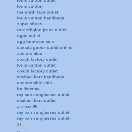
louis vuitton outlet
louis vuitton
the north face outlet
louis vuitton handbags
supra shoes
true religion jeans outlet
uggs outlet
ugg boots on sale
canada goose outlet online
abercrombie
coach factory outlet
louis vuitton outlet
coach factory outlet
michael kors handbags
abercrombie kids
hollister co
ray ban sunglasses outlet
michael kors outlet
air max 90
ray ban sunglasses outlet
ray ban sunglasses outlet
as