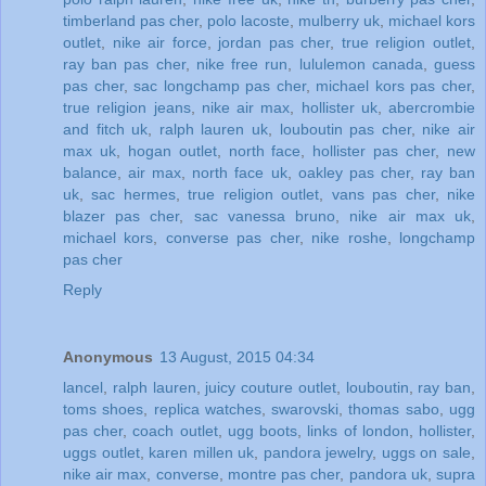
timberland pas cher
,
polo lacoste
,
mulberry uk
,
michael kors
outlet
,
nike air force
,
jordan pas cher
,
true religion outlet
,
ray ban pas cher
,
nike free run
,
lululemon canada
,
guess
pas cher
,
sac longchamp pas cher
,
michael kors pas cher
,
true religion jeans
,
nike air max
,
hollister uk
,
abercrombie
and fitch uk
,
ralph lauren uk
,
louboutin pas cher
,
nike air
max uk
,
hogan outlet
,
north face
,
hollister pas cher
,
new
balance
,
air max
,
north face uk
,
oakley pas cher
,
ray ban
uk
,
sac hermes
,
true religion outlet
,
vans pas cher
,
nike
blazer pas cher
,
sac vanessa bruno
,
nike air max uk
,
michael kors
,
converse pas cher
,
nike roshe
,
longchamp
pas cher
Reply
Anonymous
13 August, 2015 04:34
lancel
,
ralph lauren
,
juicy couture outlet
,
louboutin
,
ray ban
,
toms shoes
,
replica watches
,
swarovski
,
thomas sabo
,
ugg
pas cher
,
coach outlet
,
ugg boots
,
links of london
,
hollister
,
uggs outlet
,
karen millen uk
,
pandora jewelry
,
uggs on sale
,
nike air max
,
converse
,
montre pas cher
,
pandora uk
,
supra