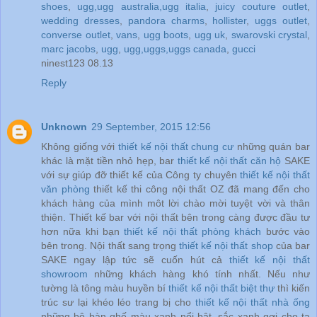
shoes
,
ugg,ugg australia,ugg italia
,
juicy couture outlet
,
wedding dresses
,
pandora charms
,
hollister
,
uggs outlet
,
converse outlet
,
vans
,
ugg boots
,
ugg uk
,
swarovski crystal
,
marc jacobs
,
ugg
,
ugg,uggs,uggs canada
,
gucci
ninest123 08.13
Reply
Unknown
29 September, 2015 12:56
Không giống với
thiết kế nội thất chung cư
những quán bar
khác là mặt tiền nhỏ hẹp, bar
thiết kế nội thất căn hộ
SAKE
với sự giúp đỡ thiết kế của Công ty chuyên
thiết kế nội thất
văn phòng
thiết kế thi công nội thất OZ đã mang đến cho
khách hàng của mình môt lời chào mời tuyệt vời và thân
thiện. Thiết kế bar với nội thất bên trong càng được đầu tư
hơn nữa khi bạn
thiết kế nội thất phòng khách
bước vào
bên trong. Nội thất sang trọng
thiết kế nội thất shop
của bar
SAKE ngay lập tức sẽ cuốn hút cả
thiết kế nội thất
showroom
những khách hàng khó tính nhất. Nếu như
tường là tông màu huyền bí
thiết kế nội thất biệt thự
thì kiến
trúc sư lại khéo léo trang bị cho
thiết kế nội thất nhà ống
những bộ bàn ghế màu xanh nổi bật, sắc xanh gợi cho ta