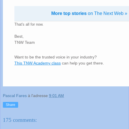
More top stories
on The Next Web »
That's all for now.
Best,
TNW Team
Want to be the trusted voice in your industry?
This TNW Academy class
can help you get there.
Pascal Fares
à l'adresse
9:01 AM
Share
175 comments: