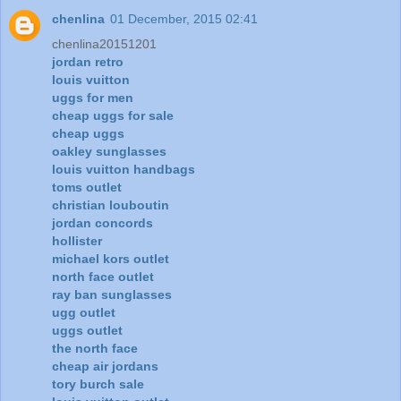
chenlina
01 December, 2015 02:41
chenlina20151201
jordan retro
louis vuitton
uggs for men
cheap uggs for sale
cheap uggs
oakley sunglasses
louis vuitton handbags
toms outlet
christian louboutin
jordan concords
hollister
michael kors outlet
north face outlet
ray ban sunglasses
ugg outlet
uggs outlet
the north face
cheap air jordans
tory burch sale