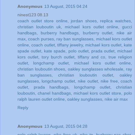
Anonymous
13 August, 2015 04:24
ninest123 08.13
coach outlet store online
,
jordan shoes
,
replica watches
,
christian louboutin uk
,
michael kors outlet online
,
gucci
handbags
,
burberry handbags
,
burberry outlet
,
nike air
max
,
coach purses
,
ray ban sunglasses
,
michael kors outlet
online
,
coach outlet
,
tiffany jewelry
,
michael kors outlet
,
kate
spade outlet
,
kate spade
,
polo outlet
,
prada outlet
,
michael
kors outlet
,
tory burch outlet
,
tiffany and co
,
true religion
outlet
,
longchamp outlet
,
michael kors outlet online
,
christian louboutin shoes
,
oakley sunglasses wholesale
,
ray
ban sunglasses
,
christian louboutin outlet
,
oakley
sunglasses
,
longchamp outlet
,
nike outlet
,
nike free
,
coach
outlet
,
prada handbags
,
longchamp outlet
,
christian
louboutin
,
chanel handbags
,
michael kors outlet store
,
polo
ralph lauren outlet online
,
oakley sunglasses
,
nike air max
Reply
Anonymous
13 August, 2015 04:28
polo ralph lauren
,
nike free uk
,
nike tn
,
burberry pas cher
,