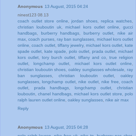
Anonymous
13 August, 2015 04:24
ninest123 08.13
coach outlet store online
,
jordan shoes
,
replica watches
,
christian louboutin uk
,
michael kors outlet online
,
gucci
handbags
,
burberry handbags
,
burberry outlet
,
nike air
max
,
coach purses
,
ray ban sunglasses
,
michael kors outlet
online
,
coach outlet
,
tiffany jewelry
,
michael kors outlet
,
kate
spade outlet
,
kate spade
,
polo outlet
,
prada outlet
,
michael
kors outlet
,
tory burch outlet
,
tiffany and co
,
true religion
outlet
,
longchamp outlet
,
michael kors outlet online
,
christian louboutin shoes
,
oakley sunglasses wholesale
,
ray
ban sunglasses
,
christian louboutin outlet
,
oakley
sunglasses
,
longchamp outlet
,
nike outlet
,
nike free
,
coach
outlet
,
prada handbags
,
longchamp outlet
,
christian
louboutin
,
chanel handbags
,
michael kors outlet store
,
polo
ralph lauren outlet online
,
oakley sunglasses
,
nike air max
Reply
Anonymous
13 August, 2015 04:28
polo ralph lauren
,
nike free uk
,
nike tn
,
burberry pas cher
,