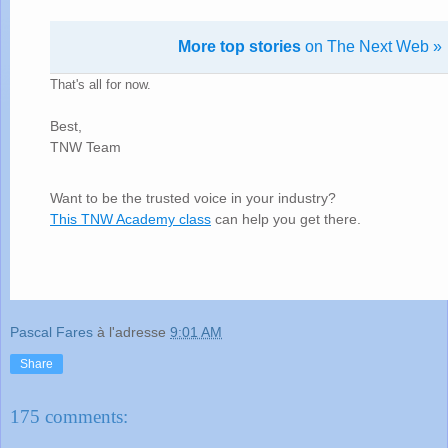
More top stories
on The Next Web »
That's all for now.
Best,
TNW Team
Want to be the trusted voice in your industry?
This TNW Academy class
can help you get there.
Pascal Fares
à l'adresse
9:01 AM
Share
175 comments: