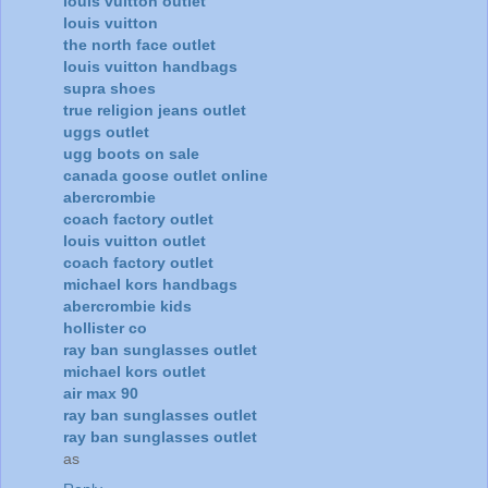
louis vuitton outlet
louis vuitton
the north face outlet
louis vuitton handbags
supra shoes
true religion jeans outlet
uggs outlet
ugg boots on sale
canada goose outlet online
abercrombie
coach factory outlet
louis vuitton outlet
coach factory outlet
michael kors handbags
abercrombie kids
hollister co
ray ban sunglasses outlet
michael kors outlet
air max 90
ray ban sunglasses outlet
ray ban sunglasses outlet
as