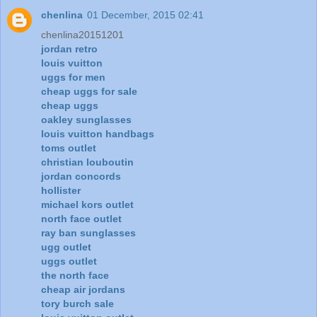
chenlina
01 December, 2015 02:41
chenlina20151201
jordan retro
louis vuitton
uggs for men
cheap uggs for sale
cheap uggs
oakley sunglasses
louis vuitton handbags
toms outlet
christian louboutin
jordan concords
hollister
michael kors outlet
north face outlet
ray ban sunglasses
ugg outlet
uggs outlet
the north face
cheap air jordans
tory burch sale