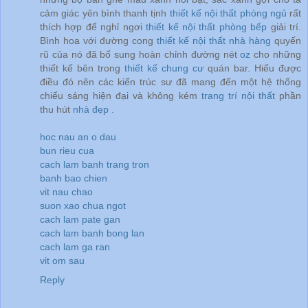
cảm giác yên bình thanh tịnh
thiết kế nội thất phòng ngủ
rất
thích hợp để nghỉ ngơi
thiết kế nội thất phòng bếp
giải trí.
Bình hoa với đường cong
thiết kế nội thất nhà hàng
quyến
rũ của nó đã bổ sung hoàn chỉnh đường nét
oz
cho những
thiết kế bên trong
thiết kế chung cư
quán bar. Hiểu được
điều đó nên các kiến trúc sư đã mang đến một hệ thống
chiếu sáng hiện đại và không kém
trang trí nội thất
phần
thu hút
nhà đẹp
.
hoc nau an o dau
bun rieu cua
cach lam banh trang tron
banh bao chien
vit nau chao
suon xao chua ngot
cach lam pate gan
cach lam banh bong lan
cach lam ga ran
vit om sau
Reply