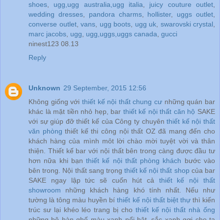
shoes
,
ugg,ugg australia,ugg italia
,
juicy couture outlet
,
wedding dresses
,
pandora charms
,
hollister
,
uggs outlet
,
converse outlet
,
vans
,
ugg boots
,
ugg uk
,
swarovski crystal
,
marc jacobs
,
ugg
,
ugg,uggs,uggs canada
,
gucci
ninest123 08.13
Reply
Unknown
29 September, 2015 12:56
Không giống với
thiết kế nội thất chung cư
những quán bar
khác là mặt tiền nhỏ hẹp, bar
thiết kế nội thất căn hộ
SAKE
với sự giúp đỡ thiết kế của Công ty chuyên
thiết kế nội thất
văn phòng
thiết kế thi công nội thất OZ đã mang đến cho
khách hàng của mình môt lời chào mời tuyệt vời và thân
thiện. Thiết kế bar với nội thất bên trong càng được đầu tư
hơn nữa khi bạn
thiết kế nội thất phòng khách
bước vào
bên trong. Nội thất sang trọng
thiết kế nội thất shop
của bar
SAKE ngay lập tức sẽ cuốn hút cả
thiết kế nội thất
showroom
những khách hàng khó tính nhất. Nếu như
tường là tông màu huyền bí
thiết kế nội thất biệt thự
thì kiến
trúc sư lại khéo léo trang bị cho
thiết kế nội thất nhà ống
những bộ bàn ghế màu xanh nổi bật, sắc xanh gợi cho ta