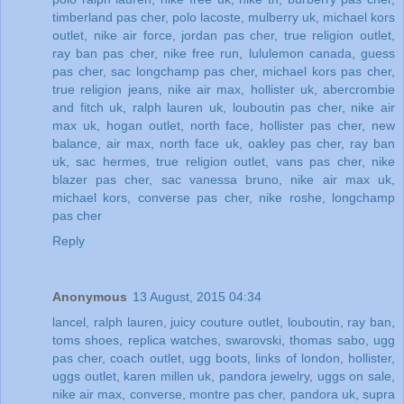
timberland pas cher
,
polo lacoste
,
mulberry uk
,
michael kors
outlet
,
nike air force
,
jordan pas cher
,
true religion outlet
,
ray ban pas cher
,
nike free run
,
lululemon canada
,
guess
pas cher
,
sac longchamp pas cher
,
michael kors pas cher
,
true religion jeans
,
nike air max
,
hollister uk
,
abercrombie
and fitch uk
,
ralph lauren uk
,
louboutin pas cher
,
nike air
max uk
,
hogan outlet
,
north face
,
hollister pas cher
,
new
balance
,
air max
,
north face uk
,
oakley pas cher
,
ray ban
uk
,
sac hermes
,
true religion outlet
,
vans pas cher
,
nike
blazer pas cher
,
sac vanessa bruno
,
nike air max uk
,
michael kors
,
converse pas cher
,
nike roshe
,
longchamp
pas cher
Reply
Anonymous
13 August, 2015 04:34
lancel
,
ralph lauren
,
juicy couture outlet
,
louboutin
,
ray ban
,
toms shoes
,
replica watches
,
swarovski
,
thomas sabo
,
ugg
pas cher
,
coach outlet
,
ugg boots
,
links of london
,
hollister
,
uggs outlet
,
karen millen uk
,
pandora jewelry
,
uggs on sale
,
nike air max
,
converse
,
montre pas cher
,
pandora uk
,
supra