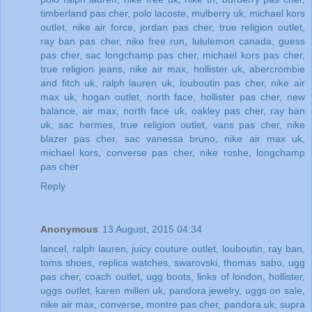
timberland pas cher
,
polo lacoste
,
mulberry uk
,
michael kors
outlet
,
nike air force
,
jordan pas cher
,
true religion outlet
,
ray ban pas cher
,
nike free run
,
lululemon canada
,
guess
pas cher
,
sac longchamp pas cher
,
michael kors pas cher
,
true religion jeans
,
nike air max
,
hollister uk
,
abercrombie
and fitch uk
,
ralph lauren uk
,
louboutin pas cher
,
nike air
max uk
,
hogan outlet
,
north face
,
hollister pas cher
,
new
balance
,
air max
,
north face uk
,
oakley pas cher
,
ray ban
uk
,
sac hermes
,
true religion outlet
,
vans pas cher
,
nike
blazer pas cher
,
sac vanessa bruno
,
nike air max uk
,
michael kors
,
converse pas cher
,
nike roshe
,
longchamp
pas cher
Reply
Anonymous
13 August, 2015 04:34
lancel
,
ralph lauren
,
juicy couture outlet
,
louboutin
,
ray ban
,
toms shoes
,
replica watches
,
swarovski
,
thomas sabo
,
ugg
pas cher
,
coach outlet
,
ugg boots
,
links of london
,
hollister
,
uggs outlet
,
karen millen uk
,
pandora jewelry
,
uggs on sale
,
nike air max
,
converse
,
montre pas cher
,
pandora uk
,
supra