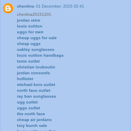
chenlina
01 December, 2015 02:41
chenlina20151201
jordan retro
louis vuitton
uggs for men
cheap uggs for sale
cheap uggs
oakley sunglasses
louis vuitton handbags
toms outlet
christian louboutin
jordan concords
hollister
michael kors outlet
north face outlet
ray ban sunglasses
ugg outlet
uggs outlet
the north face
cheap air jordans
tory burch sale