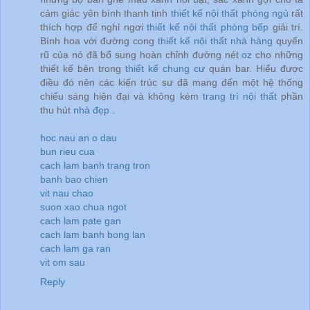
cảm giác yên bình thanh tịnh
thiết kế nội thất phòng ngủ
rất
thích hợp để nghỉ ngơi
thiết kế nội thất phòng bếp
giải trí.
Bình hoa với đường cong
thiết kế nội thất nhà hàng
quyến
rũ của nó đã bổ sung hoàn chỉnh đường nét
oz
cho những
thiết kế bên trong
thiết kế chung cư
quán bar. Hiểu được
điều đó nên các kiến trúc sư đã mang đến một hệ thống
chiếu sáng hiện đại và không kém
trang trí nội thất
phần
thu hút
nhà đẹp
.
hoc nau an o dau
bun rieu cua
cach lam banh trang tron
banh bao chien
vit nau chao
suon xao chua ngot
cach lam pate gan
cach lam banh bong lan
cach lam ga ran
vit om sau
Reply