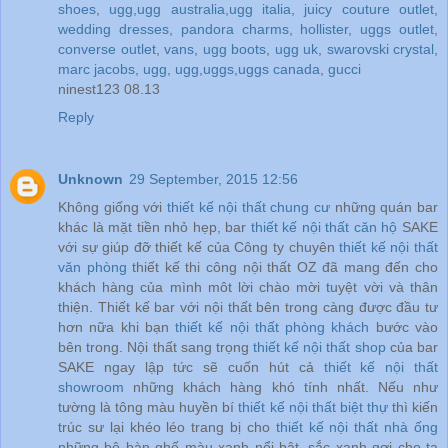
shoes
,
ugg,ugg australia,ugg italia
,
juicy couture outlet
,
wedding dresses
,
pandora charms
,
hollister
,
uggs outlet
,
converse outlet
,
vans
,
ugg boots
,
ugg uk
,
swarovski crystal
,
marc jacobs
,
ugg
,
ugg,uggs,uggs canada
,
gucci
ninest123 08.13
Reply
Unknown
29 September, 2015 12:56
Không giống với
thiết kế nội thất chung cư
những quán bar
khác là mặt tiền nhỏ hẹp, bar
thiết kế nội thất căn hộ
SAKE
với sự giúp đỡ thiết kế của Công ty chuyên
thiết kế nội thất
văn phòng
thiết kế thi công nội thất OZ đã mang đến cho
khách hàng của mình môt lời chào mời tuyệt vời và thân
thiện. Thiết kế bar với nội thất bên trong càng được đầu tư
hơn nữa khi bạn
thiết kế nội thất phòng khách
bước vào
bên trong. Nội thất sang trọng
thiết kế nội thất shop
của bar
SAKE ngay lập tức sẽ cuốn hút cả
thiết kế nội thất
showroom
những khách hàng khó tính nhất. Nếu như
tường là tông màu huyền bí
thiết kế nội thất biệt thự
thì kiến
trúc sư lại khéo léo trang bị cho
thiết kế nội thất nhà ống
những bộ bàn ghế màu xanh nổi bật, sắc xanh gợi cho ta