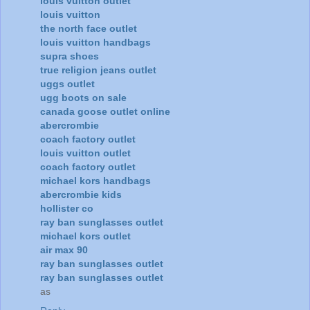
louis vuitton outlet
louis vuitton
the north face outlet
louis vuitton handbags
supra shoes
true religion jeans outlet
uggs outlet
ugg boots on sale
canada goose outlet online
abercrombie
coach factory outlet
louis vuitton outlet
coach factory outlet
michael kors handbags
abercrombie kids
hollister co
ray ban sunglasses outlet
michael kors outlet
air max 90
ray ban sunglasses outlet
ray ban sunglasses outlet
as