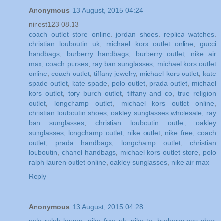
Anonymous
13 August, 2015 04:24
ninest123 08.13
coach outlet store online
,
jordan shoes
,
replica watches
,
christian louboutin uk
,
michael kors outlet online
,
gucci
handbags
,
burberry handbags
,
burberry outlet
,
nike air
max
,
coach purses
,
ray ban sunglasses
,
michael kors outlet
online
,
coach outlet
,
tiffany jewelry
,
michael kors outlet
,
kate
spade outlet
,
kate spade
,
polo outlet
,
prada outlet
,
michael
kors outlet
,
tory burch outlet
,
tiffany and co
,
true religion
outlet
,
longchamp outlet
,
michael kors outlet online
,
christian louboutin shoes
,
oakley sunglasses wholesale
,
ray
ban sunglasses
,
christian louboutin outlet
,
oakley
sunglasses
,
longchamp outlet
,
nike outlet
,
nike free
,
coach
outlet
,
prada handbags
,
longchamp outlet
,
christian
louboutin
,
chanel handbags
,
michael kors outlet store
,
polo
ralph lauren outlet online
,
oakley sunglasses
,
nike air max
Reply
Anonymous
13 August, 2015 04:28
polo ralph lauren
,
nike free uk
,
nike tn
,
burberry pas cher
,