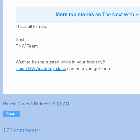
More top stories
on The Next Web »
That's all for now.
Best,
TNW Team
Want to be the trusted voice in your industry?
This TNW Academy class
can help you get there.
Pascal Fares
à l'adresse
9:01 AM
Share
175 comments: