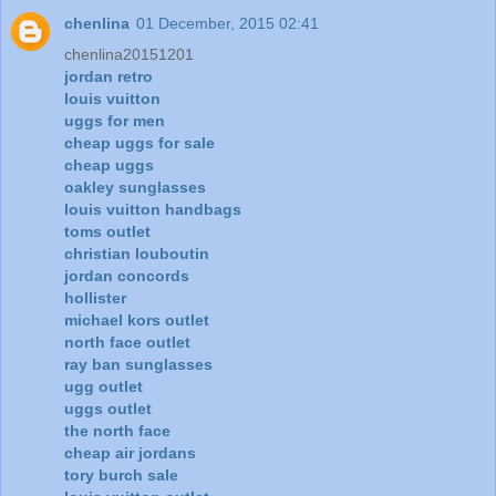
chenlina
01 December, 2015 02:41
chenlina20151201
jordan retro
louis vuitton
uggs for men
cheap uggs for sale
cheap uggs
oakley sunglasses
louis vuitton handbags
toms outlet
christian louboutin
jordan concords
hollister
michael kors outlet
north face outlet
ray ban sunglasses
ugg outlet
uggs outlet
the north face
cheap air jordans
tory burch sale