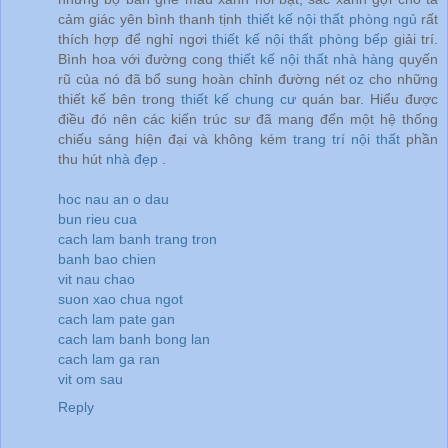
cảm giác yên bình thanh tịnh
thiết kế nội thất phòng ngủ
rất
thích hợp để nghỉ ngơi
thiết kế nội thất phòng bếp
giải trí.
Bình hoa với đường cong
thiết kế nội thất nhà hàng
quyến
rũ của nó đã bổ sung hoàn chỉnh đường nét
oz
cho những
thiết kế bên trong
thiết kế chung cư
quán bar. Hiểu được
điều đó nên các kiến trúc sư đã mang đến một hệ thống
chiếu sáng hiện đại và không kém
trang trí nội thất
phần
thu hút
nhà đẹp
.
hoc nau an o dau
bun rieu cua
cach lam banh trang tron
banh bao chien
vit nau chao
suon xao chua ngot
cach lam pate gan
cach lam banh bong lan
cach lam ga ran
vit om sau
Reply