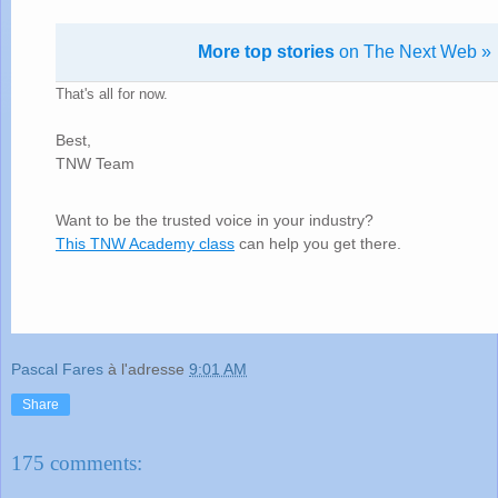
More top stories
on The Next Web »
That's all for now.
Best,
TNW Team
Want to be the trusted voice in your industry?
This TNW Academy class
can help you get there.
Pascal Fares
à l'adresse
9:01 AM
Share
175 comments: