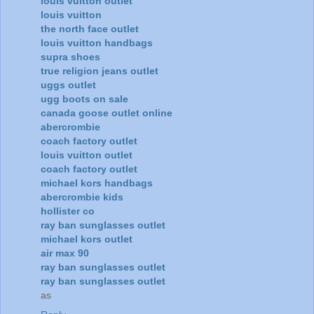
louis vuitton outlet
louis vuitton
the north face outlet
louis vuitton handbags
supra shoes
true religion jeans outlet
uggs outlet
ugg boots on sale
canada goose outlet online
abercrombie
coach factory outlet
louis vuitton outlet
coach factory outlet
michael kors handbags
abercrombie kids
hollister co
ray ban sunglasses outlet
michael kors outlet
air max 90
ray ban sunglasses outlet
ray ban sunglasses outlet
as