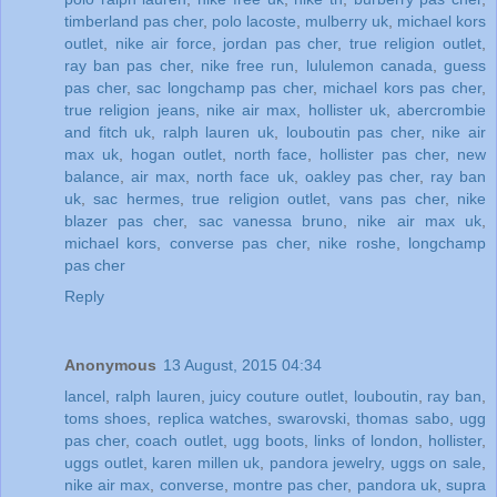
timberland pas cher
,
polo lacoste
,
mulberry uk
,
michael kors
outlet
,
nike air force
,
jordan pas cher
,
true religion outlet
,
ray ban pas cher
,
nike free run
,
lululemon canada
,
guess
pas cher
,
sac longchamp pas cher
,
michael kors pas cher
,
true religion jeans
,
nike air max
,
hollister uk
,
abercrombie
and fitch uk
,
ralph lauren uk
,
louboutin pas cher
,
nike air
max uk
,
hogan outlet
,
north face
,
hollister pas cher
,
new
balance
,
air max
,
north face uk
,
oakley pas cher
,
ray ban
uk
,
sac hermes
,
true religion outlet
,
vans pas cher
,
nike
blazer pas cher
,
sac vanessa bruno
,
nike air max uk
,
michael kors
,
converse pas cher
,
nike roshe
,
longchamp
pas cher
Reply
Anonymous
13 August, 2015 04:34
lancel
,
ralph lauren
,
juicy couture outlet
,
louboutin
,
ray ban
,
toms shoes
,
replica watches
,
swarovski
,
thomas sabo
,
ugg
pas cher
,
coach outlet
,
ugg boots
,
links of london
,
hollister
,
uggs outlet
,
karen millen uk
,
pandora jewelry
,
uggs on sale
,
nike air max
,
converse
,
montre pas cher
,
pandora uk
,
supra