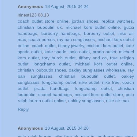
Anonymous
13 August, 2015 04:24
ninest123 08.13
coach outlet store online
,
jordan shoes
,
replica watches
,
christian louboutin uk
,
michael kors outlet online
,
gucci
handbags
,
burberry handbags
,
burberry outlet
,
nike air
max
,
coach purses
,
ray ban sunglasses
,
michael kors outlet
online
,
coach outlet
,
tiffany jewelry
,
michael kors outlet
,
kate
spade outlet
,
kate spade
,
polo outlet
,
prada outlet
,
michael
kors outlet
,
tory burch outlet
,
tiffany and co
,
true religion
outlet
,
longchamp outlet
,
michael kors outlet online
,
christian louboutin shoes
,
oakley sunglasses wholesale
,
ray
ban sunglasses
,
christian louboutin outlet
,
oakley
sunglasses
,
longchamp outlet
,
nike outlet
,
nike free
,
coach
outlet
,
prada handbags
,
longchamp outlet
,
christian
louboutin
,
chanel handbags
,
michael kors outlet store
,
polo
ralph lauren outlet online
,
oakley sunglasses
,
nike air max
Reply
Anonymous
13 August, 2015 04:28
polo ralph lauren
,
nike free uk
,
nike tn
,
burberry pas cher
,