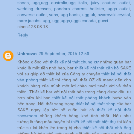
shoes
,
ugg,ugg australia,ugg italia
,
juicy couture outlet
,
wedding dresses
,
pandora charms
,
hollister
,
uggs outlet
,
converse outlet
,
vans
,
ugg boots
,
ugg uk
,
swarovski crystal
,
marc jacobs
,
ugg
,
ugg,uggs,uggs canada
,
gucci
ninest123 08.13
Reply
Unknown
29 September, 2015 12:56
Không giống với
thiết kế nội thất chung cư
những quán bar
khác là mặt tiền nhỏ hẹp, bar
thiết kế nội thất căn hộ
SAKE
với sự giúp đỡ thiết kế của Công ty chuyên
thiết kế nội thất
văn phòng
thiết kế thi công nội thất OZ đã mang đến cho
khách hàng của mình môt lời chào mời tuyệt vời và thân
thiện. Thiết kế bar với nội thất bên trong càng được đầu tư
hơn nữa khi bạn
thiết kế nội thất phòng khách
bước vào
bên trong. Nội thất sang trọng
thiết kế nội thất shop
của bar
SAKE ngay lập tức sẽ cuốn hút cả
thiết kế nội thất
showroom
những khách hàng khó tính nhất. Nếu như
tường là tông màu huyền bí
thiết kế nội thất biệt thự
thì kiến
trúc sư lại khéo léo trang bị cho
thiết kế nội thất nhà ống
những bộ bàn ghế màu xanh nổi bật, sắc xanh gợi cho ta